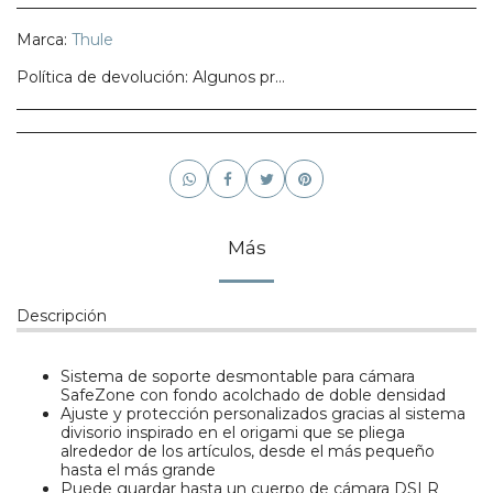
Marca:
Thule
Política de devolución:
Algunos productos no califican para ser regresados, te pedimos confirmes bien tu talla, modelo o estilo.
Más
Descripción
Sistema de soporte desmontable para cámara
SafeZone con fondo acolchado de doble densidad
Ajuste y protección personalizados gracias al sistema
divisorio inspirado en el origami que se pliega
alrededor de los artículos, desde el más pequeño
hasta el más grande
Puede guardar hasta un cuerpo de cámara DSLR