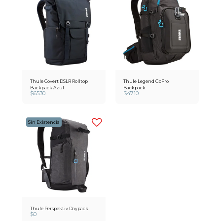
Thule Covert DSLR Rolltop
Thule Legend GoPro
Backpack Azul
Backpack
$
6530
$
4710
Sin Existencia
Thule Perspektiv Daypack
$
0