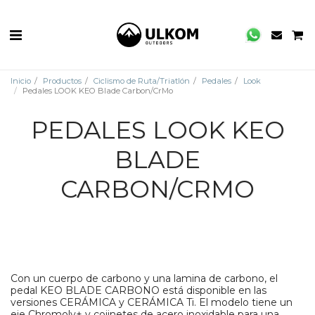
Inicio
Productos
Ciclismo de Ruta/Triatlón
Pedales
Look
Pedales LOOK KEO Blade Carbon/CrMo
PEDALES LOOK KEO
BLADE
CARBON/CRMO
Con un cuerpo de carbono y una lamina de carbono, el
pedal KEO BLADE CARBONO está disponible en las
versiones CERÁMICA y CERÁMICA Ti. El modelo tiene un
eje Chromoly+ y cojinetes de acero inoxidable para una