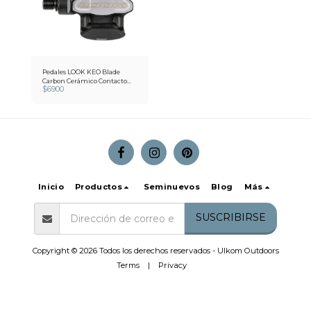
Pedales LOOK KEO Blade
Carbon Cerámico Contacto
$
6900
Carbon/cerámico/CrMo
Inicio
Productos
Seminuevos
Blog
Más
SUSCRIBIRSE
Copyright © 2026 Todos los derechos reservados -
Ulkom Outdoors
Terms
|
Privacy