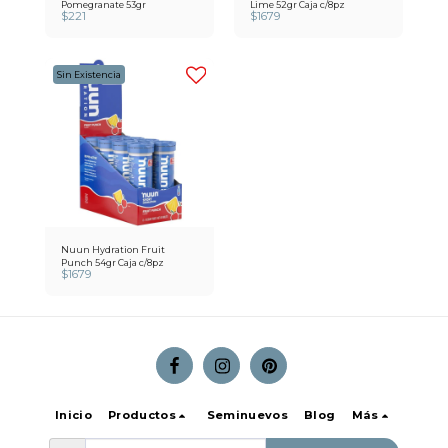
Pomegranate 53gr
Lime 52gr Caja c/8pz
$
221
$
1679
Sin Existencia
Nuun Hydration Fruit
Punch 54gr Caja c/8pz
$
1679
Inicio
Productos
Seminuevos
Blog
Más