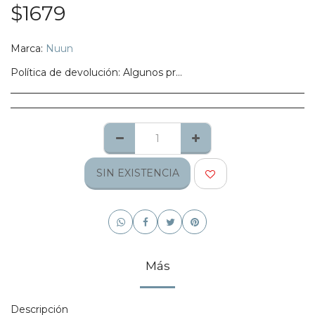
$
1679
Marca:
Nuun
Política de devolución:
Algunos productos no califican para ser regresados, te pedimos confirmes bien tu talla, modelo o estilo.
SIN EXISTENCIA
Más
Descripción