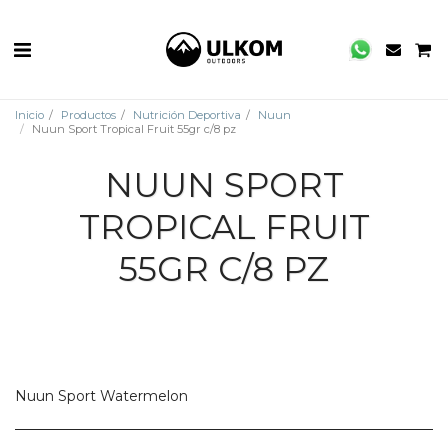
Inicio
Productos
Nutrición Deportiva
Nuun
Nuun Sport Tropical Fruit 55gr c/8 pz
NUUN SPORT
TROPICAL FRUIT
55GR C/8 PZ
Nuun Sport Watermelon