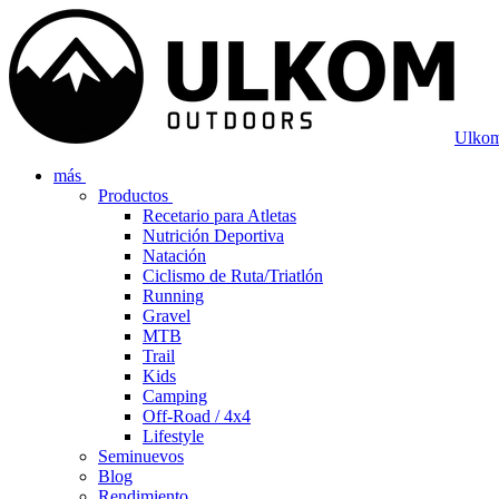
Ulkom
más
Productos
Recetario para Atletas
Nutrición Deportiva
Natación
Ciclismo de Ruta/Triatlón
Running
Gravel
MTB
Trail
Kids
Camping
Off-Road / 4x4
Lifestyle
Seminuevos
Blog
Rendimiento