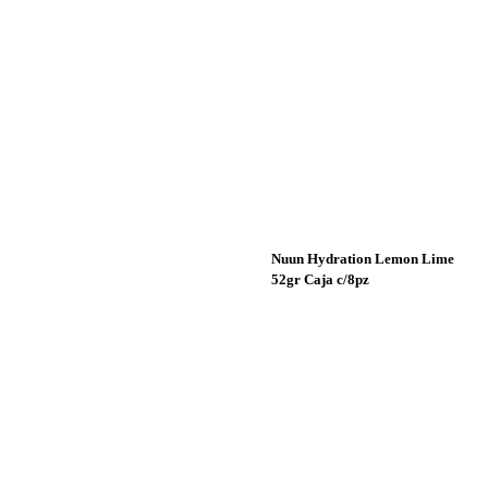
Sin Existencia
Sin Existencia
Nuun Hydration Lemon Lime
52gr Caja c/8pz