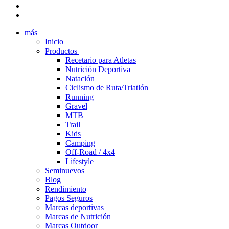
más
Inicio
Productos
Recetario para Atletas
Nutrición Deportiva
Natación
Ciclismo de Ruta/Triatlón
Running
Gravel
MTB
Trail
Kids
Camping
Off-Road / 4x4
Lifestyle
Seminuevos
Blog
Rendimiento
Pagos Seguros
Marcas deportivas
Marcas de Nutrición
Marcas Outdoor