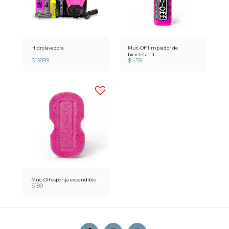
Hidrolavadora
Muc-Off limpiador de
bicicleta - 1L
$
10899
$
459
Muc-Off esponja expandible
$
189