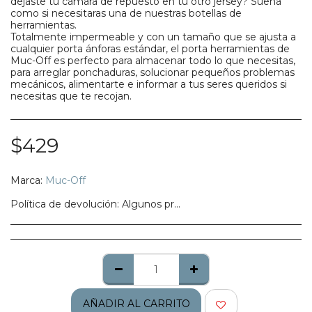
dejaste tu cámara de repuesto en tu otro jersey? Suena
como si necesitaras una de nuestras botellas de
herramientas.
Totalmente impermeable y con un tamaño que se ajusta a
cualquier porta ánforas estándar, el porta herramientas de
Muc-Off es perfecto para almacenar todo lo que necesitas,
para arreglar ponchaduras, solucionar pequeños problemas
mecánicos, alimentarte e informar a tus seres queridos si
necesitas que te recojan.
$
429
Marca:
Muc-Off
Política de devolución:
Algunos productos no califican para ser regresados, te pedimos confirmes bien tu talla, modelo o estilo.
AÑADIR AL CARRITO