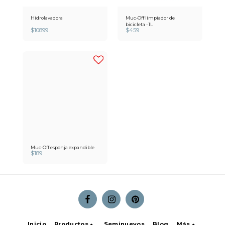
Hidrolavadora
Muc-Off limpiador de
bicicleta - 1L
$
10899
$
459
Muc-Off esponja expandible
$
189
Inicio
Productos
Seminuevos
Blog
Más