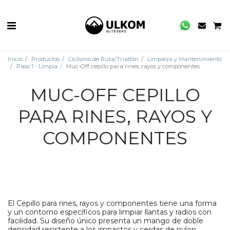
Inicio
Productos
Ciclismo de Ruta/Triatlón
Limpieza y Mantenimiento
Paso 1 - Limpia
Muc-Off cepillo para rines, rayos y componentes
MUC-OFF CEPILLO
PARA RINES, RAYOS Y
COMPONENTES
El Cepillo para rines, rayos y componentes tiene una forma
y un contorno específicos para limpiar llantas y radios con
facilidad. Su diseño único presenta un mango de doble
densidad resistente a los impactos y cerdas de nylon