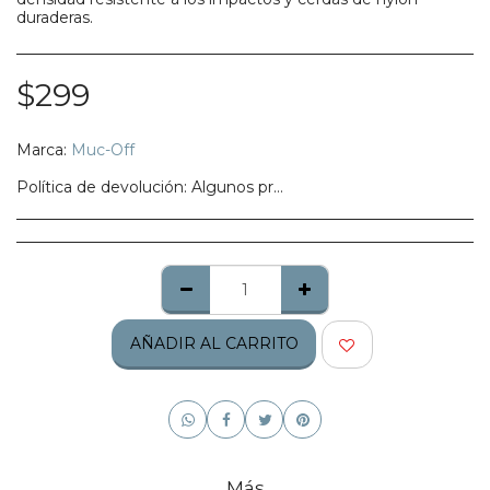
duraderas.
$
299
Marca:
Muc-Off
Política de devolución:
Algunos productos no califican para ser regresados, te pedimos confirmes bien tu talla, modelo o estilo.
AÑADIR AL CARRITO
Más