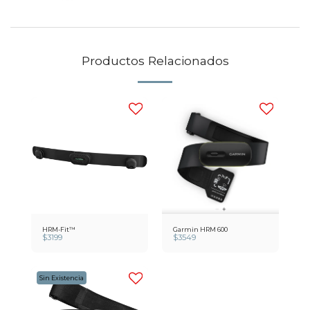
Productos Relacionados
HRM-Fit™
Garmin HRM 600
$
3199
$
3549
Sin Existencia