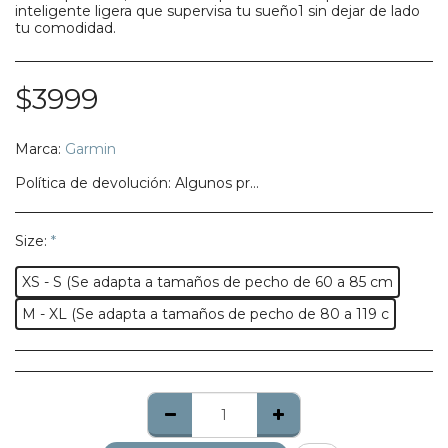
inteligente ligera que supervisa tu sueño1 sin dejar de lado
tu comodidad.
$
3999
Marca:
Garmin
Política de devolución:
Algunos productos no califican para ser regresados, te pedimos confirmes bien tu talla, modelo o estilo.
Size:
*
XS - S (Se adapta a tamaños de pecho de 60 a 85 cm
M - XL (Se adapta a tamaños de pecho de 80 a 119 c