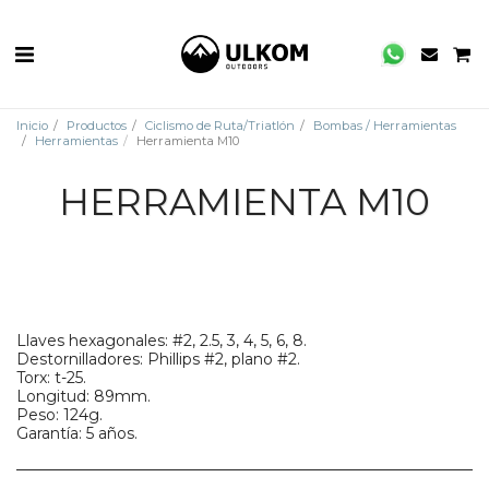
Inicio
Productos
Ciclismo de Ruta/Triatlón
Bombas / Herramientas
Herramientas
Herramienta M10
HERRAMIENTA M10
Llaves hexagonales: #2, 2.5, 3, 4, 5, 6, 8.
Destornilladores: Phillips #2, plano #2.
Torx: t-25.
Longitud: 89mm.
Peso: 124g.
Garantía: 5 años.