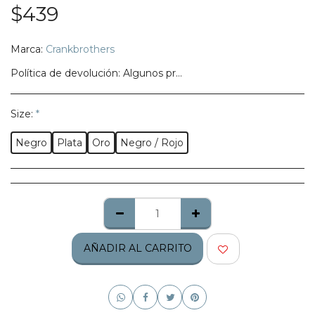
$
439
Marca:
Crankbrothers
Política de devolución:
Algunos productos no califican para ser regresados, te pedimos confirmes bien tu talla, modelo o estilo.
Size:
*
Negro
Plata
Oro
Negro / Rojo
AÑADIR AL CARRITO