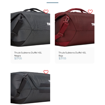
Thule Subterra Duffel 45L
Thule Subterra Duffel 45L
Negra
Roja
$
3705
$
3705