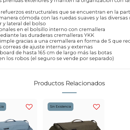
s prendas exteriores y mantén la organización con la
efuerzos estructurales que se encuentran en la parte
manera cómoda con las ruedas suaves y las diversas
 y lateral del bolso
onales en el bolsillo interno con cremallera
ediante las duraderas cremalleras YKK
simple gracias a una cremallera en forma de S que rec
 correas de ajuste internas y externas
oard de hasta 165 cm de largo más las botas
n los robos (el seguro se vende por separado)
Productos Relacionados
cia
Sin Existencia