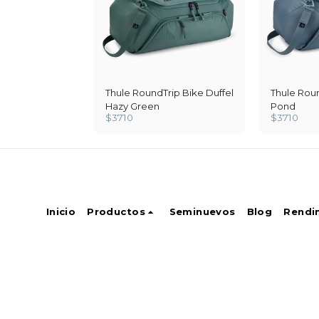
Thule RoundTrip Bike Duffel
Thule Roun
Hazy Green
Pond
$
3710
$
3710
Inicio
Productos
Seminuevos
Blog
Rendi