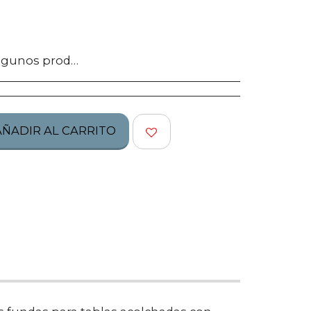
tos no califican para ser regresados, te pedimos confirmes bien tu talla, modelo o estilo.
AÑADIR AL CARRITO