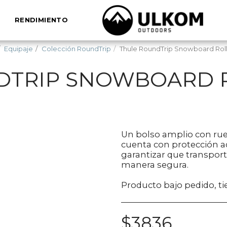
RENDIMIENTO
Equipaje
Colección RoundTrip
Thule RoundTrip Snowboard Rol
DTRIP SNOWBOARD R
Un bolso amplio con ru
cuenta con protección ad
garantizar que transport
manera segura.
Producto bajo pedido, t
$
3836