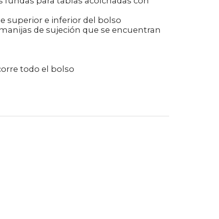
s fundas para tablas acolchadas con
 superior e inferior del bolso
 manijas de sujeción que se encuentran
orre todo el bolso