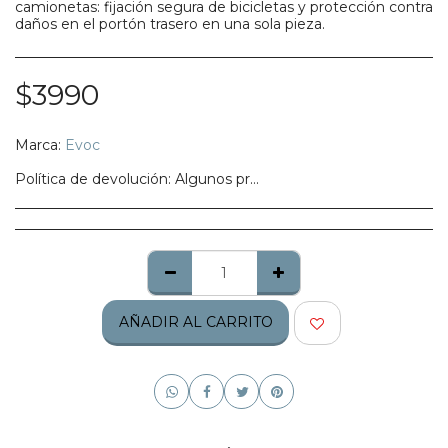
camionetas: fijación segura de bicicletas y protección contra
daños en el portón trasero en una sola pieza.
$
3990
Marca:
Evoc
Política de devolución:
Algunos productos no califican para ser regresados, te pedimos confirmes bien tu talla, modelo o estilo.
AÑADIR AL CARRITO