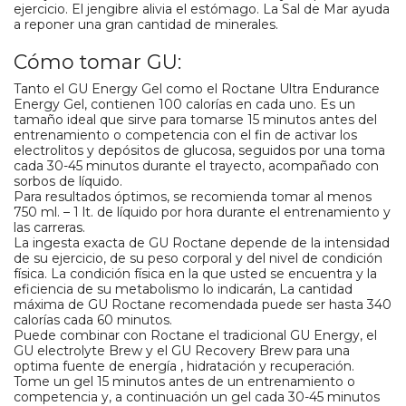
ejercicio. El jengibre alivia el estómago. La Sal de Mar ayuda
a reponer una gran cantidad de minerales.
Cómo tomar GU:
Tanto el GU Energy Gel como el Roctane Ultra Endurance
Energy Gel, contienen 100 calorías en cada uno. Es un
tamaño ideal que sirve para tomarse 15 minutos antes del
entrenamiento o competencia con el fin de activar los
electrolitos y depósitos de glucosa, seguidos por una toma
cada 30-45 minutos durante el trayecto, acompañado con
sorbos de líquido.
Para resultados óptimos, se recomienda tomar al menos
750 ml. – 1 lt. de líquido por hora durante el entrenamiento y
las carreras.
La ingesta exacta de GU Roctane depende de la intensidad
de su ejercicio, de su peso corporal y del nivel de condición
física. La condición física en la que usted se encuentra y la
eficiencia de su metabolismo lo indicarán, La cantidad
máxima de GU Roctane recomendada puede ser hasta 340
calorías cada 60 minutos.
Puede combinar con Roctane el tradicional GU Energy, el
GU electrolyte Brew y el GU Recovery Brew para una
optima fuente de energía , hidratación y recuperación.
Tome un gel 15 minutos antes de un entrenamiento o
competencia y, a continuación un gel cada 30-45 minutos