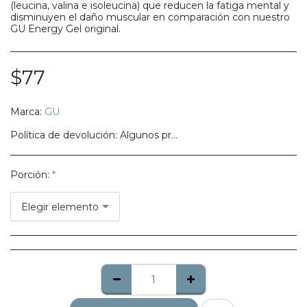
(leucina, valina e isoleucina) que reducen la fatiga mental y
disminuyen el daño muscular en comparación con nuestro
GU Energy Gel original.
$
77
Marca:
GU
Política de devolución:
Algunos productos no califican para ser regresados, te pedimos confirmes bien tu talla, modelo o estilo.
Porción:
*
Elegir elemento