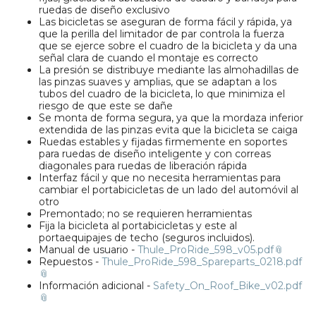
ruedas de diseño exclusivo
Las bicicletas se aseguran de forma fácil y rápida, ya
que la perilla del limitador de par controla la fuerza
que se ejerce sobre el cuadro de la bicicleta y da una
señal clara de cuando el montaje es correcto
La presión se distribuye mediante las almohadillas de
las pinzas suaves y amplias, que se adaptan a los
tubos del cuadro de la bicicleta, lo que minimiza el
riesgo de que este se dañe
Se monta de forma segura, ya que la mordaza inferior
extendida de las pinzas evita que la bicicleta se caiga
Ruedas estables y fijadas firmemente en soportes
para ruedas de diseño inteligente y con correas
diagonales para ruedas de liberación rápida
Interfaz fácil y que no necesita herramientas para
cambiar el portabicicletas de un lado del automóvil al
otro
Premontado; no se requieren herramientas
Fija la bicicleta al portabicicletas y este al
portaequipajes de techo (seguros incluidos).
Manual de usuario -
Thule_ProRide_598_v05.pdf
Repuestos -
Thule_ProRide_598_Spareparts_0218.pdf
Información adicional -
Safety_On_Roof_Bike_v02.pdf