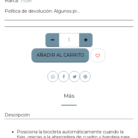
Marca:
Thule
Política de devolución:
Algunos productos no califican para ser regresados, te pedimos confirmes bien tu talla, modelo o estilo.
AÑADIR AL CARRITO
Más
Descripción
Posiciona la bicicleta automáticamente cuando la
fijas, gracias a la abrazadera de cuadro y bandeja para