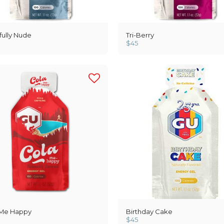
fully Nude
Tri-Berry
$
45
 Me Happy
Birthday Cake
$
45