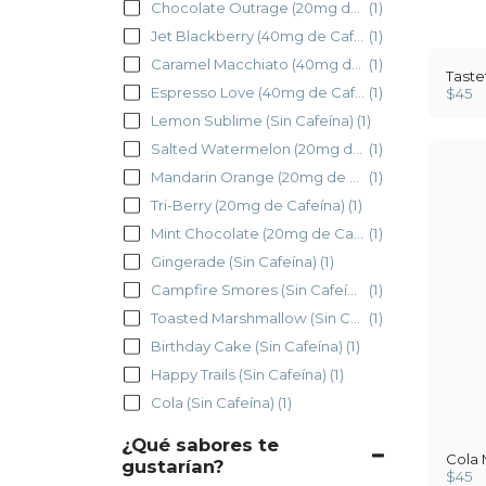
Chocolate Outrage (20mg de Cafeína)
(1)
Jet Blackberry (40mg de Cafeína)
(1)
Caramel Macchiato (40mg de Cafeína)
(1)
Taste
Espresso Love (40mg de Cafeína)
(1)
$
45
Lemon Sublime (Sin Cafeína)
(1)
Salted Watermelon (20mg de Cafeína)
(1)
Mandarin Orange (20mg de Cafeína)
(1)
Tri-Berry (20mg de Cafeína)
(1)
Mint Chocolate (20mg de Cafeína)
(1)
Gingerade (Sin Cafeína)
(1)
Campfire Smores (Sin Cafeína)
(1)
Toasted Marshmallow (Sin Cafeína)
(1)
Birthday Cake (Sin Cafeína)
(1)
Happy Trails (Sin Cafeína)
(1)
Cola (Sin Cafeína)
(1)
¿Qué sabores te
Cola
gustarían?
$
45