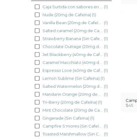
Caja Surtida con sabores en existencia
(1)
Nude (20mg de Cafeína)
(1)
Vanilla Bean (20mg de Cafeína)
(1)
Salted caramel (20mg de Cafeína)
(1)
Strawberry Banana (Sin Cafeína)
(1)
Chocolate Outrage (20mg de Cafeína)
(1)
Jet Blackberry (40mg de Cafeína)
(1)
Caramel Macchiato (40mg de Cafeína)
(1)
Espresso Love (40mg de Cafeína)
(1)
Lemon Sublime (Sin Cafeína)
(1)
Salted Watermelon (20mg de Cafeína)
(1)
Mandarin Orange (20mg de Cafeína)
(1)
Campf
Tri-Berry (20mg de Cafeína)
(1)
$
45
Mint Chocolate (20mg de Cafeína)
(1)
Gingerade (Sin Cafeína)
(1)
Campfire S'mores (Sin Cafeína)
(1)
Toasted Marshmallow (Sin Cafeína)
(1)