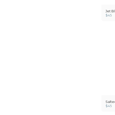
Jet B
$
45
Salte
$
45