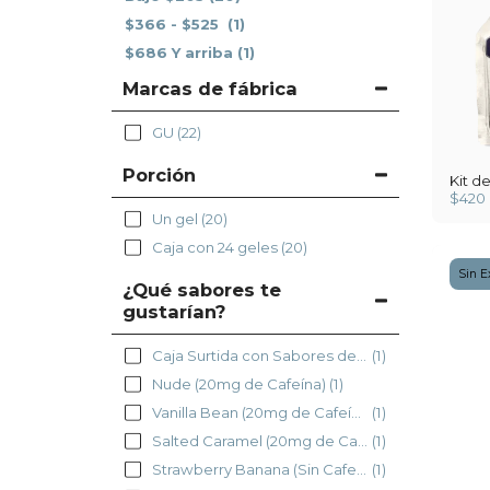
$
366
-
$
525
(1)
$
686
Y arriba
(1)
Marcas de fábrica
GU
(22)
Porción
Kit d
$
420
Un gel
(20)
Caja con 24 geles
(20)
Sin E
¿Qué sabores te
gustarían?
Caja Surtida con Sabores de Existencia
(1)
Nude (20mg de Cafeína)
(1)
Vanilla Bean (20mg de Cafeína)
(1)
Salted Caramel (20mg de Cafeína)
(1)
Strawberry Banana (Sin Cafeína)
(1)