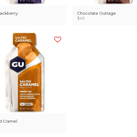
lackberry
Chocolate Outrage
$
45
d Cramel