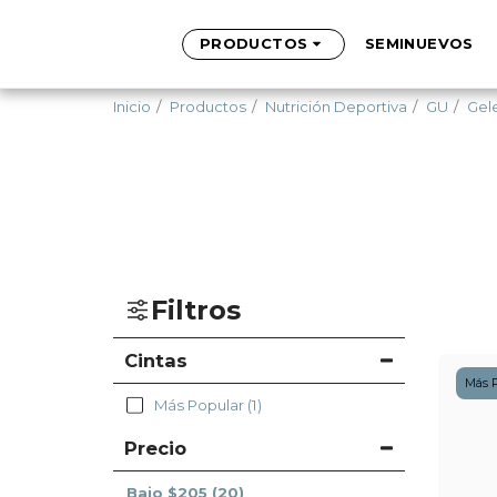
PRODUCTOS
SEMINUEVOS
Inicio
Productos
Nutrición Deportiva
GU
Gel
Filtros
Cintas
Más P
Más Popular
(1)
Precio
Bajo
$
205
(20)