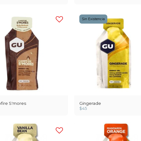
Sin Existencia
ire S'mores
Gingerade
$
45