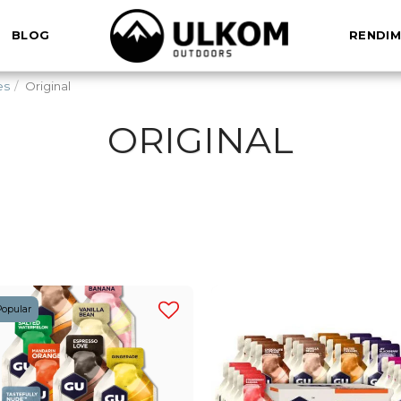
BLOG
RENDIM
es
Original
ORIGINAL
opular