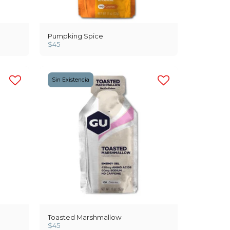
Pumpking Spice
$
45
Sin Existencia
Toasted Marshmallow
$
45