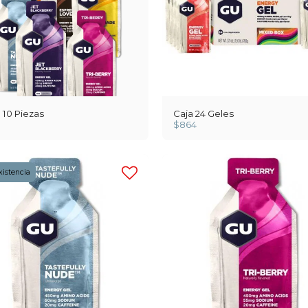
e 10 Piezas
Caja 24 Geles
$
864
xistencia