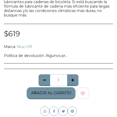
lubricantes para cadenas de bicicleta. Si está buscando la
fórmula de lubricante de cadena más eficiente para largas
distancias y/o las condiciones climáticas más duras, no
busque más.
$
619
Marca:
Muc-Off
Política de devolución:
Algunos productos no califican para ser regresados, te pedimos confirmes bien tu talla, modelo o estilo.
AÑADIR AL CARRITO