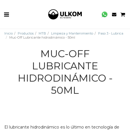
Inicio
Productos
MTB
Limpieza y Mantenimiento
Paso 3 - Lubrica
Muc-Off Lubricante hidrodinámico - 50ml
MUC-OFF
LUBRICANTE
HIDRODINÁMICO -
50ML
El lubricante hidrodinámico es lo último en tecnología de