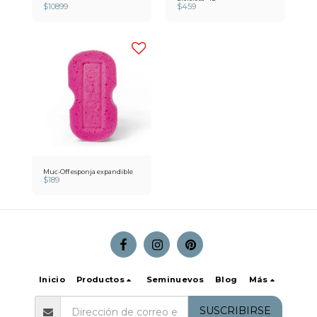
$
10899
$
459
Muc-Off esponja expandible
$
189
Inicio
Productos
Seminuevos
Blog
Más
SUSCRIBIRSE