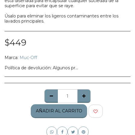
está diseñada para encapsular cualquier suciedad de la
superficie para evitar que se raye.
Úsalo para eliminar los ligeros contaminantes entre los
lavados principales.
$
449
Marca:
Muc-Off
Política de devolución:
Algunos productos no califican para ser regresados, te pedimos confirmes bien tu talla, modelo o estilo.
AÑADIR AL CARRITO