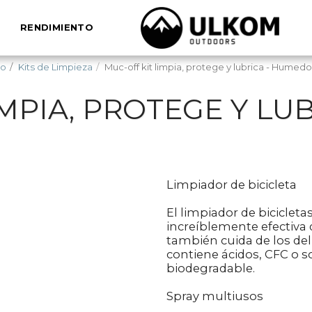
RENDIMIENTO
to
Kits de Limpieza
Muc-off kit limpia, protege y lubrica - Humedo
IMPIA, PROTEGE Y LU
Limpiador de bicicleta
El limpiador de biciclet
increíblemente efectiva
también cuida de los del
contiene ácidos, CFC o 
biodegradable.
Spray multiusos