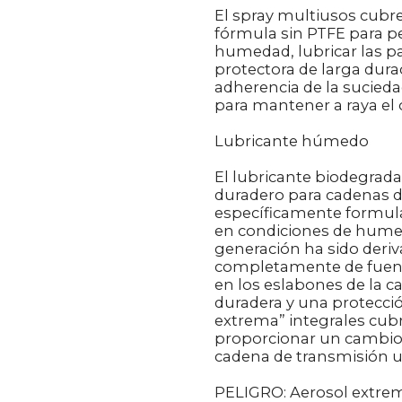
El spray multiusos cubre
fórmula sin PTFE para pe
humedad, lubricar las pa
protectora de larga durac
adherencia de la sucied
para mantener a raya el ó
Lubricante húmedo
El lubricante biodegrada
duradero para cadenas de 
específicamente formula
en condiciones de humed
generación ha sido deriv
completamente de fuen
en los eslabones de la 
duradera y una protecció
extrema” integrales cub
proporcionar un cambio
cadena de transmisión ult
PELIGRO: Aerosol extre