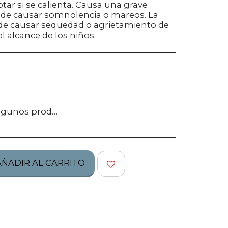
tar si se calienta. Causa una grave
Puede causar somnolencia o mareos. La
de causar sequedad o agrietamiento de
el alcance de los niños.
tos no califican para ser regresados, te pedimos confirmes bien tu talla, modelo o estilo.
AÑADIR AL CARRITO