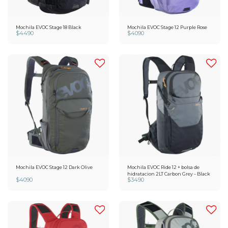
Mochila EVOC Stage 18 Black
Mochila EVOC Stage 12 Purple Rose
$
4490
$
4090
Mochila EVOC Stage 12 Dark Olive
Mochila EVOC Ride 12 + bolsa de
hidratacion 2LT Carbon Grey – Black
$
4090
$
3490