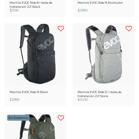
Mochila EVOC Ride 8 + bolsa de
Mochila EVOC Ride 16 Multicolor
hidratacion 2LT Black
$
3190
$
2890
Mochila EVOC Ride 16 Black
Mochila EVOC Ride 12 + bolsa de
hidratacion 2LT Stone
$
2890
$
3490
Sin Existencia