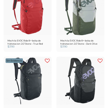
Mochila EVOC Ride 8 + bolsa de
Mochila EVOC Ride 8 + bolsa de
hidratacion 2LT Stone – True Red
hidratacion 2LT Stone – Dark Olive
$
3190
$
3190
Sin Existencia