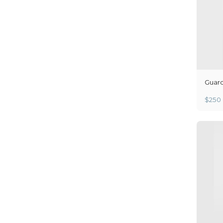
Guard
$
250