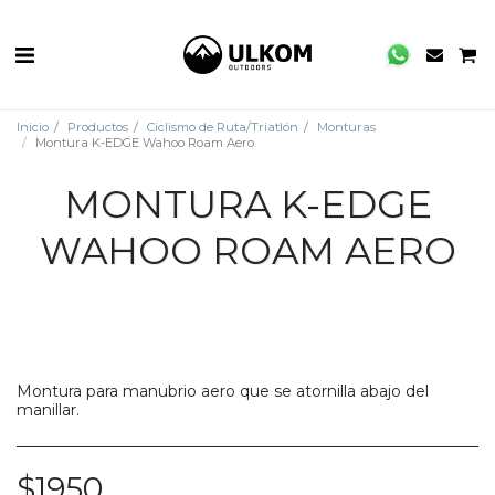
Inicio
Productos
Ciclismo de Ruta/Triatlón
Monturas
Montura K-EDGE Wahoo Roam Aero
MONTURA K-EDGE
WAHOO ROAM AERO
Montura para manubrio aero que se atornilla abajo del
manillar.
$
1950