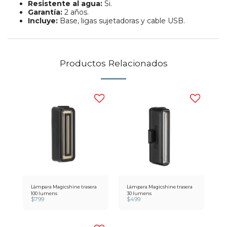
Resistente al agua:
Si.
Garantía:
2 años.
Incluye:
Base, ligas sujetadoras y cable USB.
Productos Relacionados
Lámpara Magicshine trasera
Lámpara Magicshine trasera
100 lumens
30 lumens
$
799
$
499