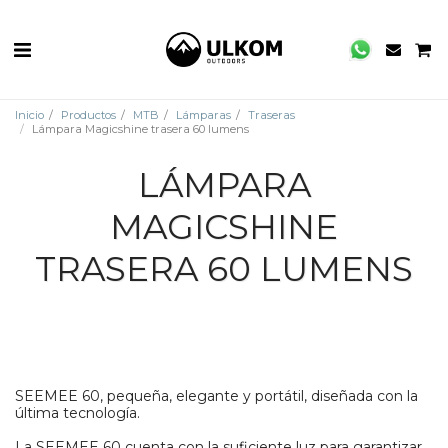
Inicio
Productos
MTB
Lámparas
Traseras
Lámpara Magicshine trasera 60 lumens
LÁMPARA
MAGICSHINE
TRASERA 60 LUMENS
SEEMEE 60, pequeña, elegante y portátil, diseñada con la
última tecnología.
La SEEMEE 60 cuenta con la suficiente luz para garantizar