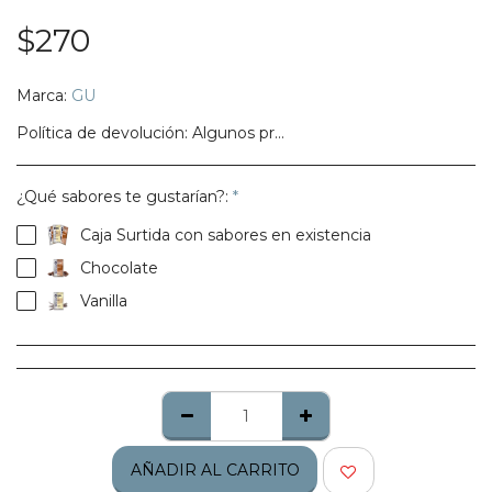
$
270
Marca:
GU
Política de devolución:
Algunos productos no califican para ser regresados, te pedimos confirmes bien tu talla, modelo o estilo.
¿Qué sabores te gustarían?:
*
Caja Surtida con sabores en existencia
Chocolate
Vanilla
AÑADIR AL CARRITO