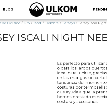
BLOG
RENDIM
 de Ciclismo
Pro
Iscali
Hombre
Jerseys
Jersey Iscali Nigh
SEY ISCALI NIGHT NE
Es perfecto para utilizar
o para los largos puerto
ideal para lucirse, graci
en las mangas un corte li
tendencia del momento 
costuras por termosellad
que ayuda a que la pren
hemos prestado especial
costura y accesorios