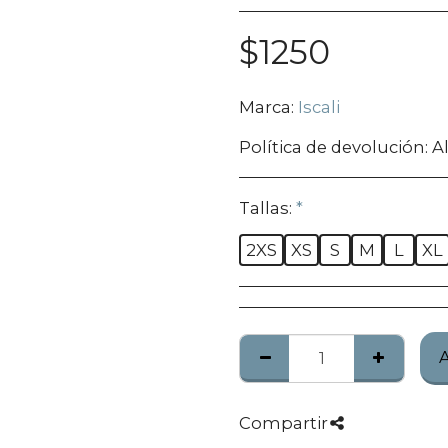
$
1250
Marca:
Iscali
Política de devolución:
Algunos produc
Tallas:
*
2XS
XS
S
M
L
XL
Compartir