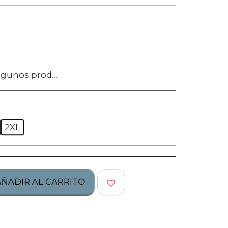
tos no califican para ser regresados, te pedimos confirmes bien tu talla, modelo o estilo.
2XL
AÑADIR AL CARRITO