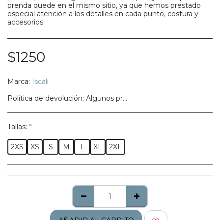
prenda quede en el mismo sitio, ya que hemos prestado
especial atención a los detalles en cada punto, costura y
accesorios
$
1250
Marca:
Iscali
Política de devolución:
Algunos productos no califican para ser regresados, te pedimos confirmes bien tu talla, modelo o estilo.
Tallas:
*
2XS
XS
S
M
L
XL
2XL