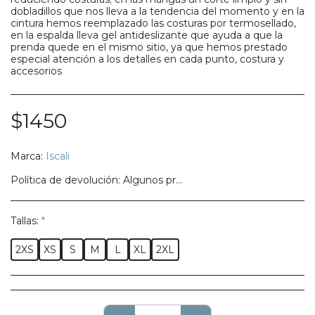
dobladillos que nos lleva a la tendencia del momento y en la
cintura hemos reemplazado las costuras por termosellado,
en la espalda lleva gel antideslizante que ayuda a que la
prenda quede en el mismo sitio, ya que hemos prestado
especial atención a los detalles en cada punto, costura y
accesorios
$
1450
Marca:
Iscali
Política de devolución:
Algunos productos no califican para ser regresados, te pedimos confirmes bien tu talla, modelo o estilo.
Tallas:
*
2XS
XS
S
M
L
XL
2XL