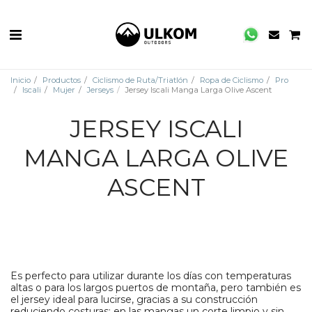
Inicio
Productos
Ciclismo de Ruta/Triatlón
Ropa de Ciclismo
Pro
Iscali
Mujer
Jerseys
Jersey Iscali Manga Larga Olive Ascent
JERSEY ISCALI
MANGA LARGA OLIVE
ASCENT
Es perfecto para utilizar durante los días con temperaturas
altas o para los largos puertos de montaña, pero también es
el jersey ideal para lucirse, gracias a su construcción
reduciendo costuras; en las mangas un corte limpio y sin