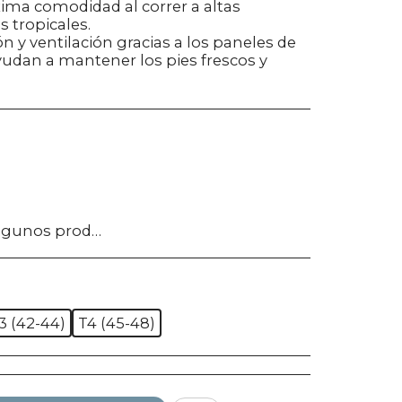
ima comodidad al correr a altas
 tropicales.
y ventilación gracias a los paneles de
yudan a mantener los pies frescos y
tos no califican para ser regresados, te pedimos confirmes bien tu talla, modelo o estilo.
3 (42-44)
T4 (45-48)