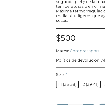
segunda piel y de la máx
temperaturas o en climas
Máxima termorregulación 
malla ultraligeros que a
secos.
$
500
Marca:
Compressport
Política de devolución:
Algunos produc
Size:
*
T1 (35-38)
T2 (39-41)
T