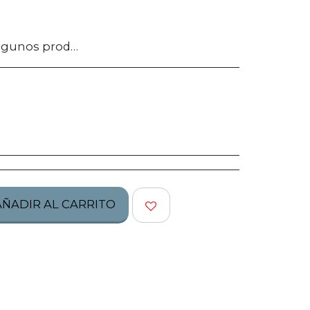
tos no califican para ser regresados, te pedimos confirmes bien tu talla, modelo o estilo.
AÑADIR AL CARRITO