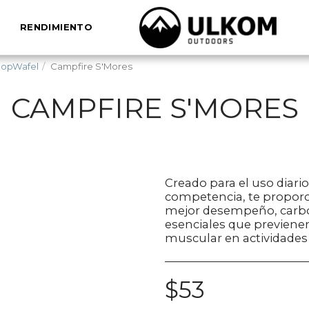
RENDIMIENTO
oopWafel
Campfire S'Mores
CAMPFIRE S'MORES
Creado para el uso diari
competencia, te proporci
mejor desempeño, carboh
esenciales que previenen
muscular en actividades 
$
53