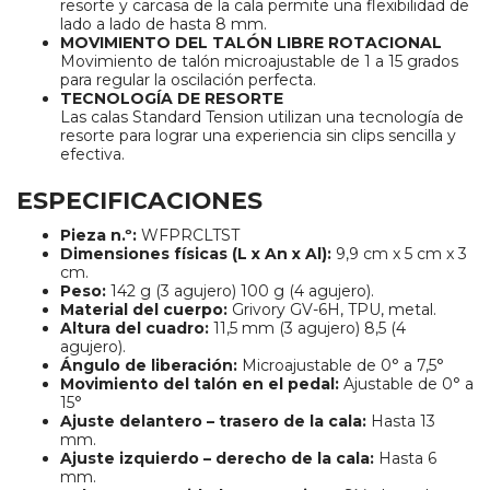
resorte y carcasa de la cala permite una flexibilidad de
lado a lado de hasta 8 mm.
MOVIMIENTO DEL TALÓN LIBRE ROTACIONAL
Movimiento de talón microajustable de 1 a 15 grados
para regular la oscilación perfecta.
TECNOLOGÍA DE RESORTE
Las calas Standard Tension utilizan una tecnología de
resorte para lograr una experiencia sin clips sencilla y
efectiva.
ESPECIFICACIONES
Pieza n.º:
WFPRCLTST
Dimensiones físicas (L x An x Al):
9,9 cm x 5 cm x 3
cm.
Peso:
142 g (3 agujero) 100 g (4 agujero).
Material del cuerpo:
Grivory GV-6H, TPU, metal.
Altura del cuadro:
11,5 mm (3 agujero) 8,5 (4
agujero).
Ángulo de liberación:
Microajustable de 0° a 7,5°
Movimiento del talón en el pedal:
Ajustable de 0° a
15°
Ajuste delantero – trasero de la cala:
Hasta 13
mm.
Ajuste izquierdo – derecho de la cala:
Hasta 6
mm.