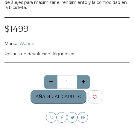
de 3 ejes para maximizar el rendimiento y la comodidad en
la bicicleta.
$
1499
Marca:
Wahoo
Política de devolución:
Algunos productos no califican para ser regresados, te pedimos confirmes bien tu talla, modelo o estilo.
AÑADIR AL CARRITO