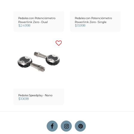
Pedales con Potenciómetro
Pedales con Potenciómetro
Powerlink Zero - Dual
Powerlink Zero - Single
$
24998
$
15998
Pedales Speedplay - Nano
$
10698