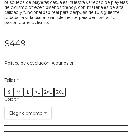
búsqueda de playeras casuales, nuestra variedad de playeras
de ciclismo ofrecen diseños trendy, con materiales de alta
calidad y funcionalidad real para después de tu siguiente
rodada, la vida diaria o simplemente para demostrar tu
pasión por el ciclismo.
$
449
Política de devolución:
Algunos productos no califican para ser regresados, te pedimos confirmes bien tu talla, modelo o estilo.
Tallas:
*
S
M
L
XL
2XL
3XL
Color:
*
Elegir elemento