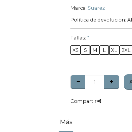
Marca:
Suarez
Política de devolución:
Algunos produc
Tallas:
*
XS
S
M
L
XL
2XL
Compartir
Más