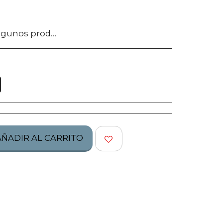
tos no califican para ser regresados, te pedimos confirmes bien tu talla, modelo o estilo.
AÑADIR AL CARRITO