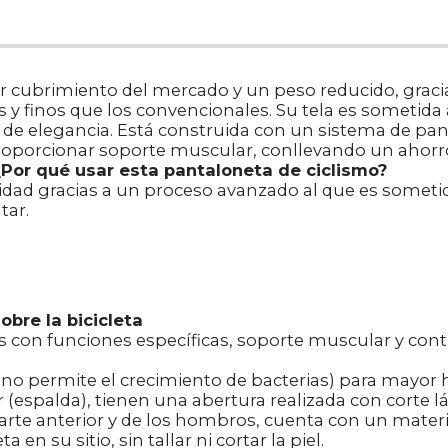
or cubrimiento del mercado y un peso reducido, graci
y finos que los convencionales. Su tela es sometida 
e de elegancia. Está construida con un sistema de p
roporcionar soporte muscular, conllevando un ahorro 
¿Por qué usar esta pantaloneta de ciclismo?
vidad gracias a un proceso avanzado al que es sometid
tar.
obre la bicicleta
con funciones específicas, soporte muscular y contr
.
no permite el crecimiento de bacterias) para mayor h
 (espalda), tienen una abertura realizada con corte l
 parte anterior y de los hombros, cuenta con un materi
n su sitio, sin tallar ni cortar la piel.