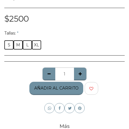
$
2500
Tallas:
*
S
M
L
XL
AÑADIR AL CARRITO
Más