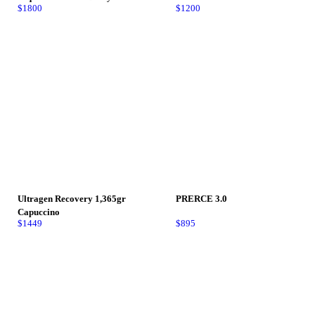
$
1800
$
1200
Sin Existencia
Ultragen Recovery 1,365gr
PRERCE 3.0
Capuccino
$
1449
$
895