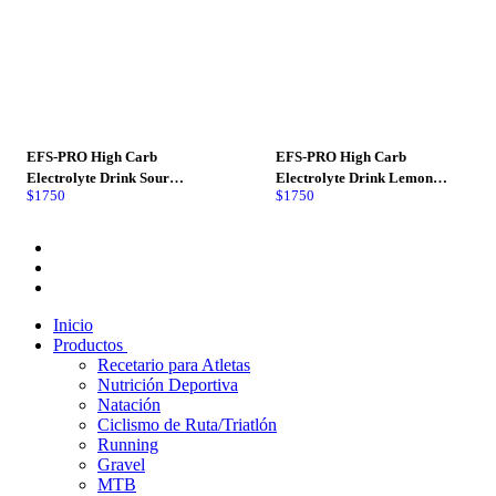
EFS-PRO High Carb
EFS-PRO High Carb
Electrolyte Drink Sour
Electrolyte Drink Lemon
$
1750
$
1750
Watermelon
Water
Inicio
Productos
Recetario para Atletas
Nutrición Deportiva
Natación
Ciclismo de Ruta/Triatlón
Running
Gravel
MTB