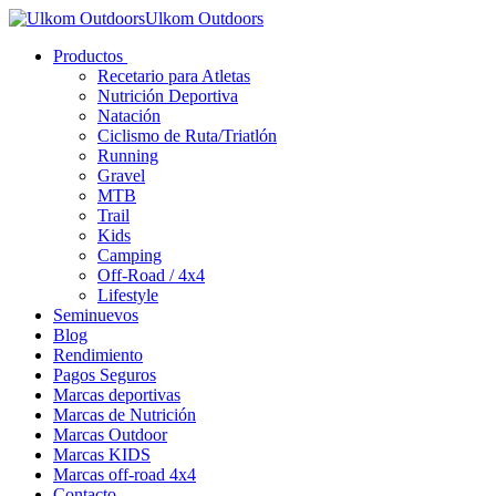
Ulkom Outdoors
Productos
Recetario para Atletas
Nutrición Deportiva
Natación
Ciclismo de Ruta/Triatlón
Running
Gravel
MTB
Trail
Kids
Camping
Off-Road / 4x4
Lifestyle
Seminuevos
Blog
Rendimiento
Pagos Seguros
Marcas deportivas
Marcas de Nutrición
Marcas Outdoor
Marcas KIDS
Marcas off-road 4x4
Contacto