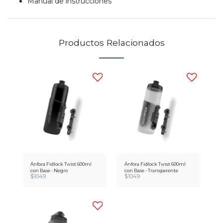
Manual de instrucciones
Productos Relacionados
Ánfora Fidlock Twist 600ml
Ánfora Fidlock Twist 600ml
con Base - Negro
con Base - Transparente
$
1049
$
1049