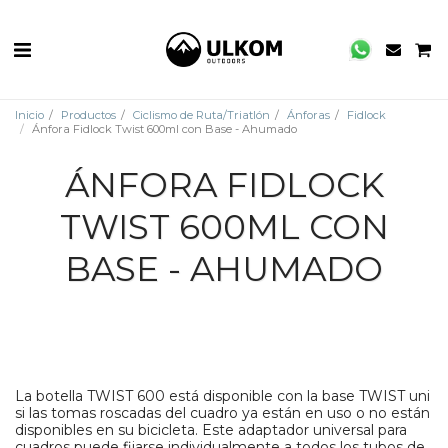
Inicio
Productos
Ciclismo de Ruta/Triatlón
Ánforas
Fidlock
Ánfora Fidlock Twist 600ml con Base - Ahumado
ÁNFORA FIDLOCK
TWIST 600ML CON
BASE - AHUMADO
La botella TWIST 600 está disponible con la base TWIST uni
si las tomas roscadas del cuadro ya están en uso o no están
disponibles en su bicicleta. Este adaptador universal para
cuadros puede fijarse individualmente a todos los tubos de