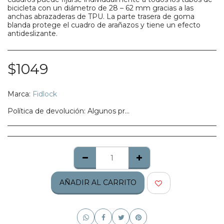
bicicleta con un diámetro de 28 – 62 mm gracias a las
anchas abrazaderas de TPU. La parte trasera de goma
blanda protege el cuadro de arañazos y tiene un efecto
antideslizante.
$
1049
Marca:
Fidlock
Política de devolución:
Algunos productos no califican para ser regresados, te pedimos confirmes bien tu talla, modelo o estilo.
AÑADIR AL CARRITO